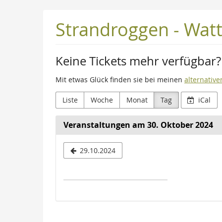
Zum
Strandroggen - Wat
Haupt-
Inhalt
springen
Keine Tickets mehr verfügbar?
Mit etwas Glück finden sie bei meinen
alternative
Liste
Woche
Monat
Tag
iCal
Veranstaltungen am 30. Oktober 2024
Datum
29.10.2024
zur
Anzeige
auswähle