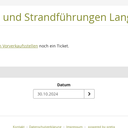
t und Strandführungen La
n Vorverkaufsstellen
noch ein Ticket.
Datum
n
Kontakt
Datenschutzerklärung
Impressum
powered by pretix